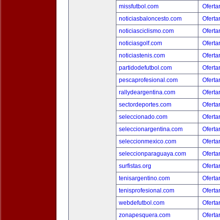
missfutbol.com
Oferta
noticiasbaloncesto.com
Oferta
noticiasciclismo.com
Oferta
noticiasgolf.com
Oferta
noticiastenis.com
Oferta
partidodefutbol.com
Oferta
pescaprofesional.com
Oferta
rallydeargentina.com
Oferta
sectordeportes.com
Oferta
seleccionado.com
Oferta
seleccionargentina.com
Oferta
seleccionmexico.com
Oferta
seleccionparaguaya.com
Oferta
surfistas.org
Oferta
tenisargentino.com
Oferta
tenisprofesional.com
Oferta
webdefutbol.com
Oferta
zonapesquera.com
Oferta