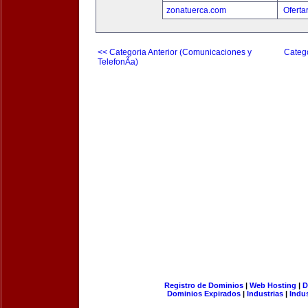
zonatuerca.com
Oferta
<< Categoria Anterior (Comunicaciones y
Catego
TelefonÃ­a)
Registro de Dominios
|
Web Hosting
|
D
Dominios Expirados
|
Industrias
|
Indu