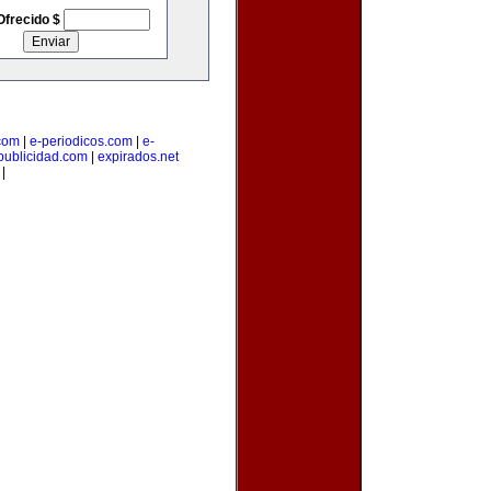
Ofrecido $
.com
|
e-periodicos.com
|
e-
publicidad.com
|
expirados.net
|