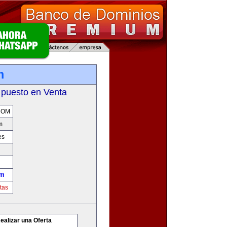
m
 puesto en Venta
COM
m
es
om
tas
ealizar una Oferta