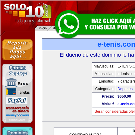
e-tenis.co
El dueño de este dominio lo ha
Mayusculas:
E-TENIS.
Minusculas:
e-tenis.co
Longitud:
7 caracter
Categorias:
Deportes
Precio:
$650.00
Visitar!
e-tenis.c
Serán consideradas ofer
R