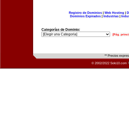
Registro de Dominios
|
Web Hosting
|
D
Dominios Expirados
|
Industrias
|
Indu
Categorías de Dominio:
[Pág. princi
** Precios expre
© 2002/2022 Solo10.com