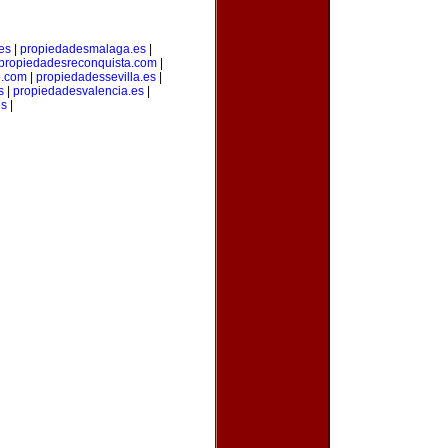
es
|
propiedadesmalaga.es
|
propiedadesreconquista.com
|
o.com
|
propiedadessevilla.es
|
s
|
propiedadesvalencia.es
|
es
|