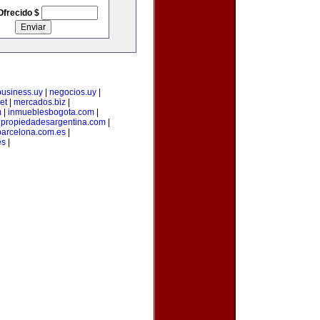
Ofrecido $
business.uy
|
negocios.uy
|
et
|
mercados.biz
|
m
|
inmueblesbogota.com
|
|
propiedadesargentina.com
|
arcelona.com.es
|
es
|