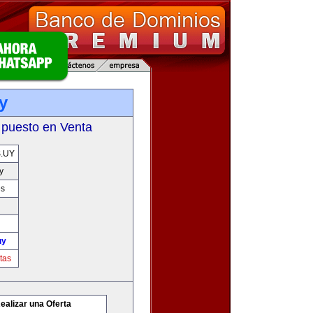
y
 puesto en Venta
.UY
y
es
uy
tas
ealizar una Oferta