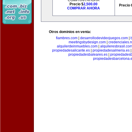
COMPRAR AHORA
Precio $
2,500.00
Precio 
COMPRAR AHORA
Otros dominios en venta:
fiambres.com
|
desarrollodevideojuegos.com
|
meetingsbydesign.com
|
credenciales.n
alquilerdeinmuebles.com
|
alquileresbrasil.co
propiedadesalicante.es
|
propiedadesalmeria.es
propiedadesbaleares.es
|
propiedadesb
propiedadesbarcelona.