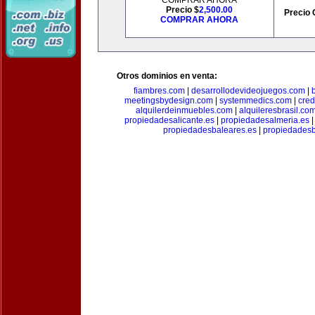
COMPRAR AHORA
Precio $
2,500.00
Precio 
COMPRAR AHORA
Otros dominios en venta:
fiambres.com
|
desarrollodevideojuegos.com
|
meetingsbydesign.com
|
systemmedics.com
|
cred
alquilerdeinmuebles.com
|
alquileresbrasil.co
propiedadesalicante.es
|
propiedadesalmeria.es
propiedadesbaleares.es
|
propiedadesb