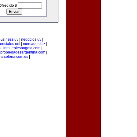
Ofrecido $
business.uy
|
negocios.uy
|
enciales.net
|
mercados.biz
|
m
|
inmueblesbogota.com
|
|
propiedadesargentina.com
|
arcelona.com.es
|