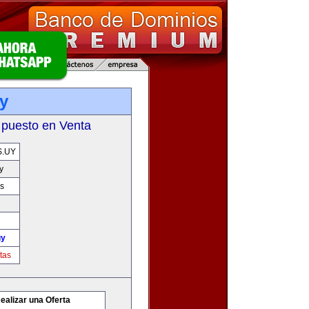
y
 puesto en Venta
.UY
y
s
uy
tas
ealizar una Oferta