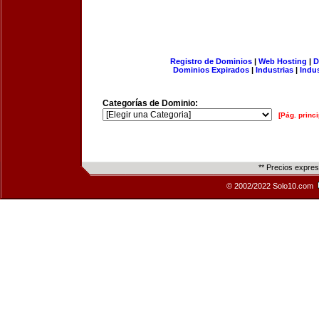
Registro de Dominios
|
Web Hosting
|
D
Dominios Expirados
|
Industrias
|
Indu
Categorías de Dominio:
[Pág. princi
** Precios expre
© 2002/2022 Solo10.com