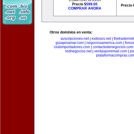
COMPRAR AHORA
Precio $
599.00
Precio 
COMPRAR AHORA
Otros dominios en venta:
suscripciones.net
|
exitosos.net
|
thetraderne
guiapinamar.com
|
negociosamerica.com
|
fonox
clubimportadores.com
|
contactodenegocios.com
rednegocios.net
|
ventasporemail.com
|
pl
plataformacompras.co