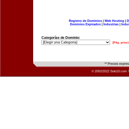
Registro de Dominios
|
Web Hosting
|
D
Dominios Expirados
|
Industrias
|
Indu
Categorías de Dominio:
[Pág. princi
** Precios expre
© 2002/2022 Solo10.com