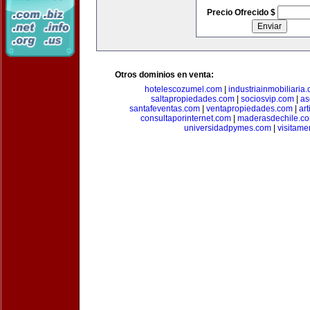
Precio Ofrecido $
Otros dominios en venta:
hotelescozumel.com
|
industriainmobiliaria
saltapropiedades.com
|
sociosvip.com
|
as
santafeventas.com
|
ventapropiedades.com
|
ar
consultaporinternet.com
|
maderasdechile.c
universidadpymes.com
|
visitam