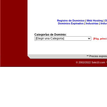
Registro de Dominios
|
Web Hosting
|
D
Dominios Expirados
|
Industrias
|
Indu
Categorías de Dominio:
[Pág. princi
** Precios expre
© 2002/2022 Solo10.com