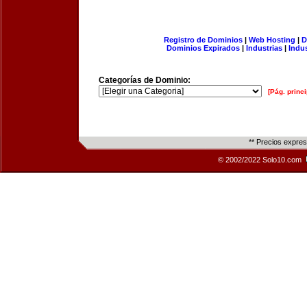
Registro de Dominios
|
Web Hosting
|
D
Dominios Expirados
|
Industrias
|
Indu
Categorías de Dominio:
[Pág. princi
** Precios expre
© 2002/2022 Solo10.com