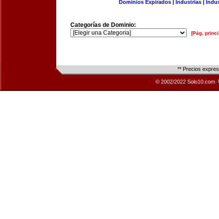
Dominios Expirados
|
Industrias
|
Indu
Categorías de Dominio:
[Pág. princi
** Precios expre
© 2002/2022 Solo10.com