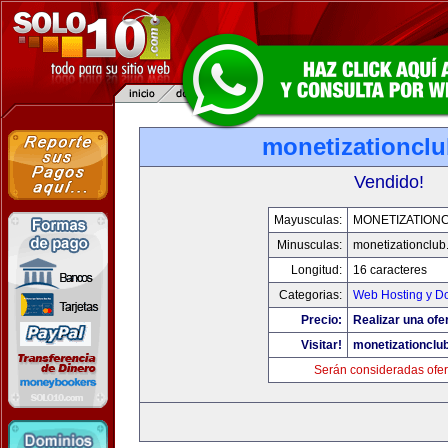
monetizationcl
Vendido!
Mayusculas:
MONETIZATION
Minusculas:
monetizationclub
Longitud:
16 caracteres
Categorias:
Web Hosting y D
Precio:
Realizar una ofer
Visitar!
monetizationclu
Serán consideradas ofer