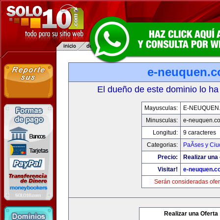
e-neuquen.
El dueño de este dominio lo ha
Mayusculas:
E-NEUQUEN
Minusculas:
e-neuquen.c
Longitud:
9 caracteres
Categorias:
PaÃ­ses y Ci
Precio:
Realizar una 
Visitar!
e-neuquen.c
Serán consideradas ofer
Realizar una Oferta