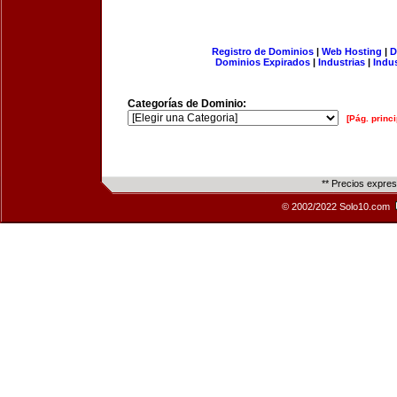
Registro de Dominios
|
Web Hosting
|
D
Dominios Expirados
|
Industrias
|
Indu
Categorías de Dominio:
[Pág. princi
** Precios expre
© 2002/2022 Solo10.com