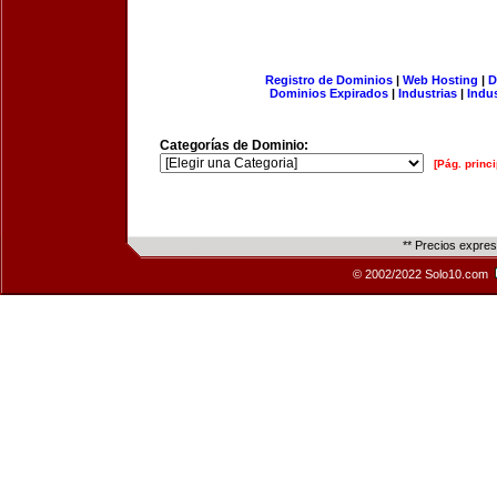
Registro de Dominios
|
Web Hosting
|
D
Dominios Expirados
|
Industrias
|
Indu
Categorías de Dominio:
[Pág. princi
** Precios expre
© 2002/2022 Solo10.com