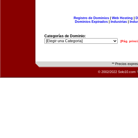
Registro de Dominios
|
Web Hosting
|
D
Dominios Expirados
|
Industrias
|
Indu
Categorías de Dominio:
[Pág. princi
** Precios expre
© 2002/2022 Solo10.com