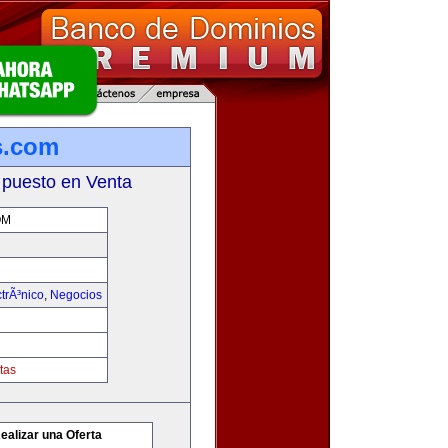
es.com
 puesto en Venta
OM
trÃ³nico
,
Negocios
tas
ealizar una Oferta