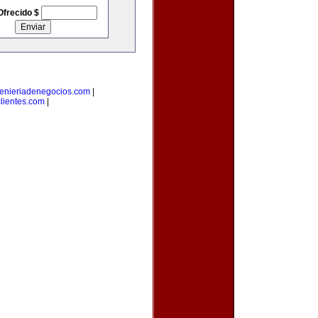
Ofrecido $
enieriadenegocios.com
|
lientes.com
|