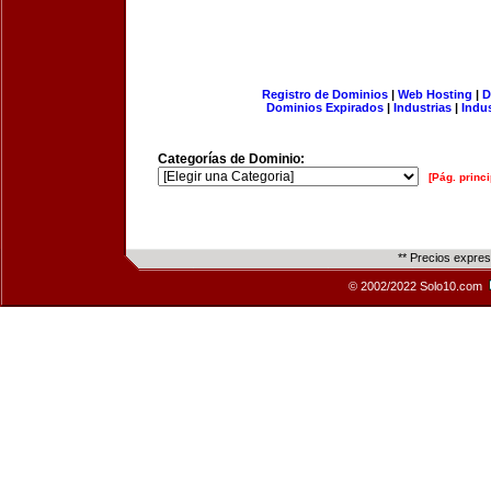
Registro de Dominios
|
Web Hosting
|
D
Dominios Expirados
|
Industrias
|
Indu
Categorías de Dominio:
[Pág. princi
** Precios expre
© 2002/2022 Solo10.com