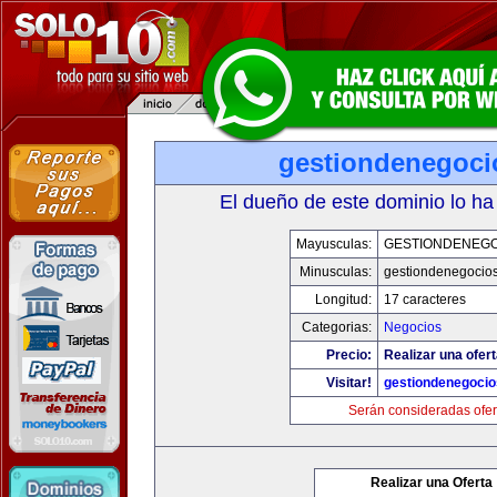
gestiondenegoc
El dueño de este dominio lo ha
Mayusculas:
GESTIONDENEG
Minusculas:
gestiondenegocio
Longitud:
17 caracteres
Categorias:
Negocios
Precio:
Realizar una ofert
Visitar!
gestiondenegoci
Serán consideradas ofer
Realizar una Oferta