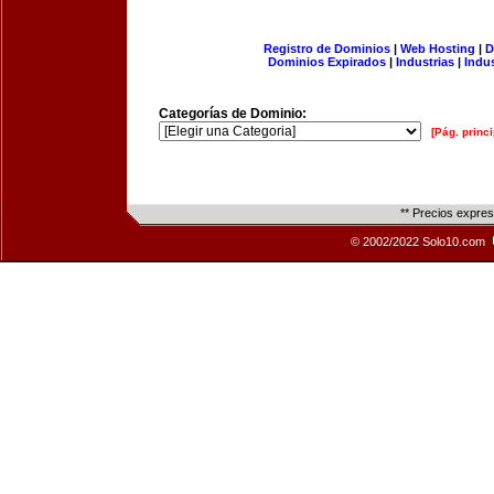
Registro de Dominios
|
Web Hosting
|
D
Dominios Expirados
|
Industrias
|
Indu
Categorías de Dominio:
[Pág. princi
** Precios expre
© 2002/2022 Solo10.com