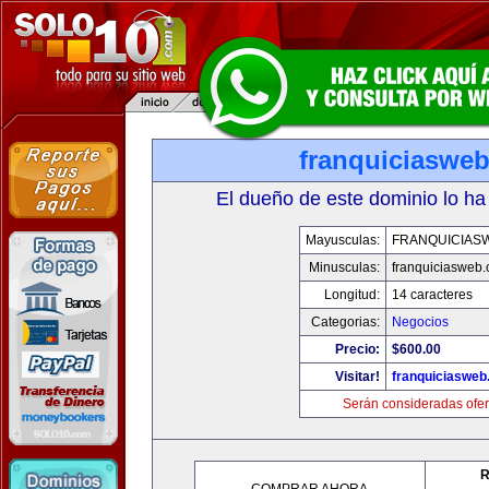
franquiciaswe
El dueño de este dominio lo ha
Mayusculas:
FRANQUICIAS
Minusculas:
franquiciasweb
Longitud:
14 caracteres
Categorias:
Negocios
Precio:
$600.00
Visitar!
franquiciasweb
Serán consideradas ofer
R