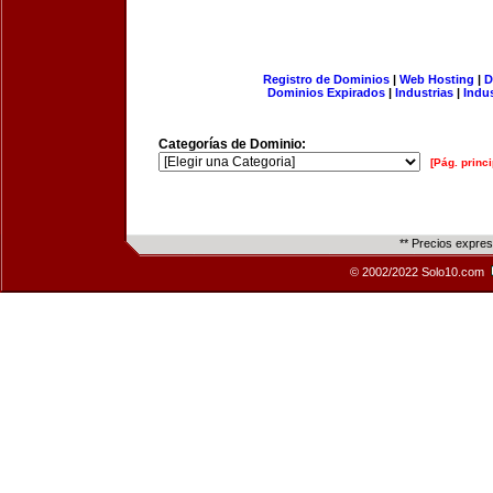
Registro de Dominios
|
Web Hosting
|
D
Dominios Expirados
|
Industrias
|
Indu
Categorías de Dominio:
[Pág. princi
** Precios expre
© 2002/2022 Solo10.com