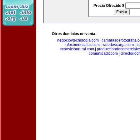
Precio Ofrecido $
Otros dominios en venta:
negocioytecnologia.com
|
camarasdefotografia.
infocomerciales.com
|
webdescarga.com
|
t
exposicionrural.com
|
producciondecomerciale
comunidadit.com
|
directorioc