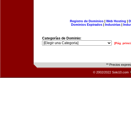
Registro de Dominios
|
Web Hosting
|
D
Dominios Expirados
|
Industrias
|
Indu
Categorías de Dominio:
[Pág. princi
** Precios expre
© 2002/2022 Solo10.com