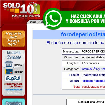
forodeperiodist
El dueño de este dominio lo ha
Mayusculas:
FORODEPERIODI
Minusculas:
forodeperiodistas
Longitud:
17 caracteres
Categorias:
InformaciÃ³n y Not
Precio:
Realizar una ofer
Visitar!
forodeperiodista
Serán consideradas ofer
Realizar una Oferta