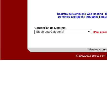
Registro de Dominios
|
Web Hosting
|
D
Dominios Expirados
|
Industrias
|
Indu
Categorías de Dominio:
[Pág. princi
** Precios expre
© 2002/2022 Solo10.com