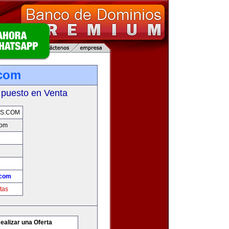
.com
 puesto en Venta
S.COM
com
.com
tas
ealizar una Oferta