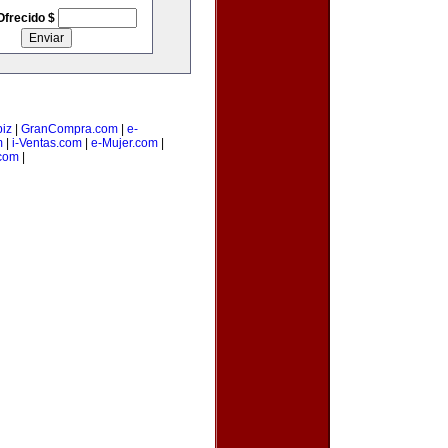
Ofrecido $
iz
|
GranCompra.com
|
e-
m
|
i-Ventas.com
|
e-Mujer.com
|
com
|