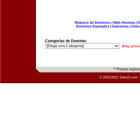
Registro de Dominios
|
Web Hosting
|
D
Dominios Expirados
|
Industrias
|
Indu
Categorías de Dominio:
[Pág. princi
** Precios expre
© 2002/2022 Solo10.com