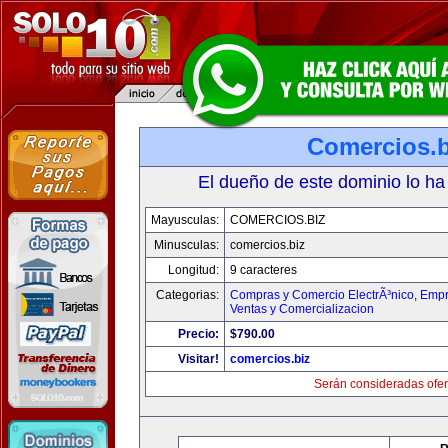
Comercios.b
El dueño de este dominio lo ha
Mayusculas:
COMERCIOS.BIZ
Minusculas:
comercios.biz
Longitud:
9 caracteres
Categorias:
Compras y Comercio ElectrÃ³nico
,
Empr
Ventas y Comercializacion
Precio:
$790.00
Visitar!
comercios.biz
Serán consideradas ofer