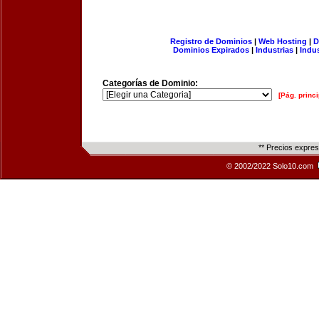
Registro de Dominios
|
Web Hosting
|
D
Dominios Expirados
|
Industrias
|
Indu
Categorías de Dominio:
[Pág. princi
** Precios expre
© 2002/2022 Solo10.com