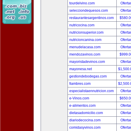
tourdelvino.com
Oferta
selecciondequesos.com
Oferta
restaurantesargentinos.com
$580.
nutricocina.com
Oferta
nutricionsuperior.com
Oferta
nutricioncanina.com
Oferta
menudelacasa.com
Oferta
mendozavinos.com
$999.
mayoristadevinos.com
Oferta
mayonesa.net
$1,500
gestiondebodegas.com
Oferta
fiambres.com
$2,500
especialistaennutricion.com
Oferta
e-Vinos.com
$650.
e-alimentos.com
Oferta
dietasadomicilio.com
Oferta
diariodecocina.com
Oferta
comidasyvinos.com
Oferta