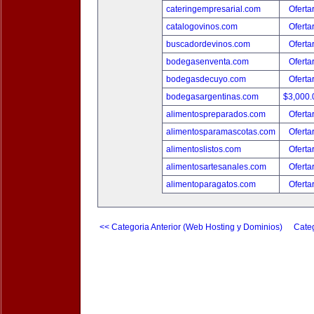
cateringempresarial.com
Oferta
catalogovinos.com
Oferta
buscadordevinos.com
Oferta
bodegasenventa.com
Oferta
bodegasdecuyo.com
Oferta
bodegasargentinas.com
$3,000
alimentospreparados.com
Oferta
alimentosparamascotas.com
Oferta
alimentoslistos.com
Oferta
alimentosartesanales.com
Oferta
alimentoparagatos.com
Oferta
<< Categoria Anterior (Web Hosting y Dominios)
Categ