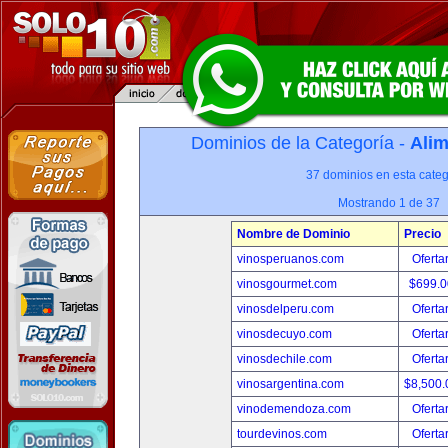
Dominios de la Categoría -
Alim
37 dominios en esta categ
Mostrando 1 de 37
Nombre de Dominio
Precio
vinosperuanos.com
Oferta
vinosgourmet.com
$699.
vinosdelperu.com
Oferta
vinosdecuyo.com
Oferta
vinosdechile.com
Oferta
vinosargentina.com
$8,500
vinodemendoza.com
Oferta
tourdevinos.com
Oferta